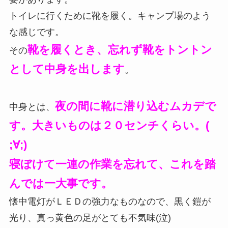
トイレに行くために靴を履く。キャンプ場のよう
な感じです。
靴を履くとき、忘れず靴をトントン
その
として中身を出します
。
夜の間に靴に潜り込むムカデで
中身とは、
す。大きいものは２０センチくらい。(
;∀;)
寝ぼけて一連の作業を忘れて、これを踏
んでは一大事です。
懐中電灯がＬＥＤの強力なものなので、黒く鎧が
光り、真っ黄色の足がとても不気味(泣)