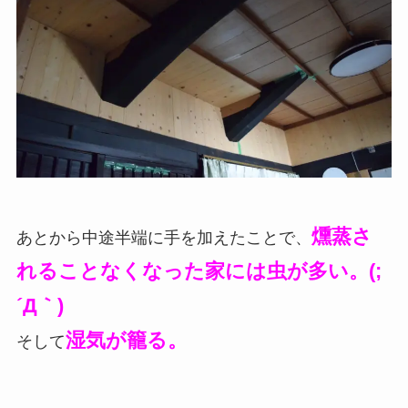
燻蒸さ
あとから中途半端に手を加えたことで、
れることなくなった家には虫が多い。(;
´Д｀)
湿気が籠る。
そして